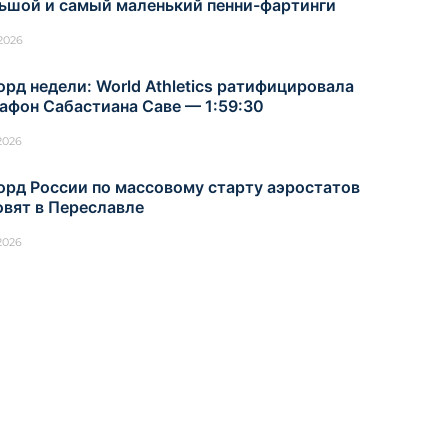
ьшой и самый маленький пенни-фартинги
.2026
орд недели: World Athletics ратифицировала
афон Сабастиана Саве — 1:59:30
.2026
орд России по массовому старту аэростатов
овят в Переславле
.2026