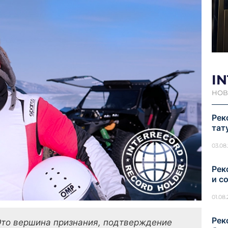
I
НОВ
Рек
тат
03.08
Рек
и с
01.08
Рек
 Это вершина признания, подтверждение