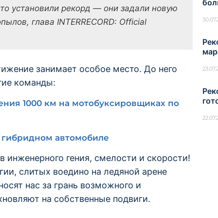
бол
сто установили рекорд — они задали новую
30.07
пылов, глава INTERRECORD: Official
Рек
мар
тижение занимает особое место. До него
23.07
гие команды:
Рек
гот
ения 1000 км на мотобуксировщиках по
22.07
а гибридном автомобиле
в инженерного гения, смелости и скорости!
гии, слитых воедино на ледяной арене
осят нас за грань возможного и
хновляют на собственные подвиги.