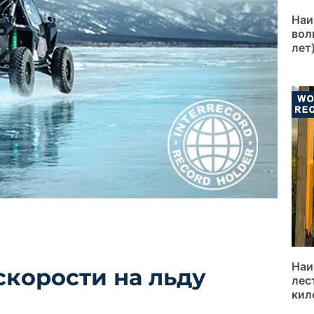
Наи
вол
лет
Наи
корости на льду
лес
кил