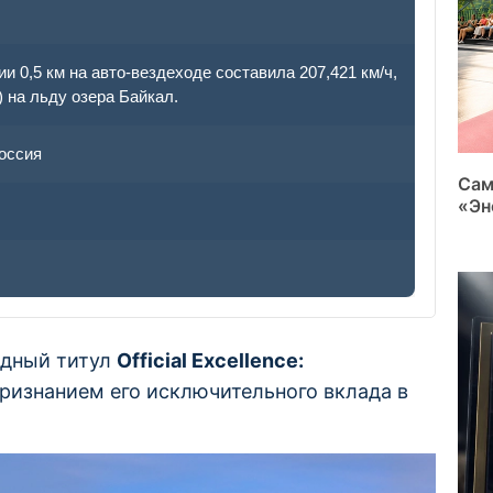
 0,5 км на авто-вездеходе составила 207,421 км/ч,
) на льду озера Байкал.
оссия
Сам
«Эн
одный титул
Official Excellence:
признанием его исключительного вклада в