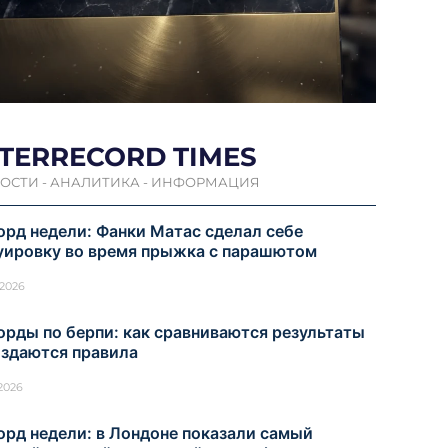
NTERRECORD TIMES
ОСТИ - АНАЛИТИКА - ИНФОРМАЦИЯ
орд недели: Фанки Матас сделал себе
уировку во время прыжка с парашютом
.2026
орды по берпи: как сравниваются результаты
оздаются правила
.2026
орд недели: в Лондоне показали самый