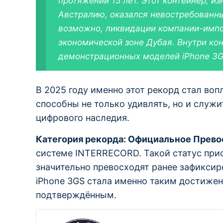
протяжении 15 лет. Этот контейнер, и
Австралию, оказался невостребованны
возможно, ликвидации компании-импор
экономической зоне Дубая. Внутри ко
демонстрационных моделей iPhone 3G
В 2025 году именно этот рекорд стал во
способны не только удивлять, но и служ
цифрового наследия.
Категория рекорда: Официальное Прево
системе INTERRECORD. Такой статус при
значительно превосходят ранее зафикси
iPhone 3GS стала именно таким достиже
подтверждённым.