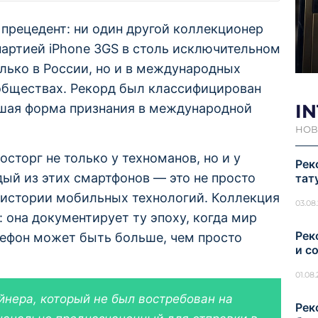
прецедент: ни один другой коллекционер
партией iPhone 3GS в столь исключительном
олько в России, но и в международных
обществах. Рекорд был классифицирован
I
ая форма признания в международной
НОВ
сторг не только у техноманов, но и у
Рек
ый из этих смартфонов — это не просто
тат
 истории мобильных технологий. Коллекция
03.08
 она документирует ту эпоху, когда мир
Рек
елефон может быть больше, чем просто
и с
01.08
йнера, который не был востребован на
Рек