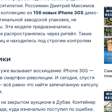
есятилетия. Россиянин Дмитрий Максимов
ю коллекцию из
156 новых iPhone 3GS
демо-
гинальной заводской упаковке, не
ы. Эти модели предназначались
не распространялись через ритейл. Такие
лиц и находились под строгим контролем
ики
 уже вызывает восхищение: iPhone 3GS —
Сам
пла
ов смартфон-революции. И сегодня, спустя
— всё равно что найти запечатанную капсулу
и.
 на закрытом аукционе в Дубае. Контейнер
аде, куда изначально поступил по ошибке.