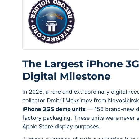
The Largest iPhone 3GS
Digital Milestone
In 2025, a rare and extraordinary digital reco
collector Dmitrii Maksimov from Novosibirs
iPhone 3GS demo units
— 156 brand-new devi
factory packaging. These units were never so
Apple Store display purposes.