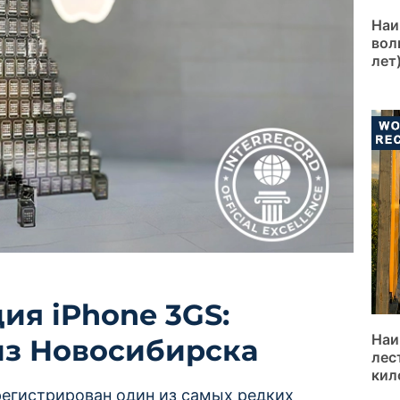
Наи
вол
лет
я iPhone 3GS:
Наи
из Новосибирска
лес
кил
регистрирован один из самых редких