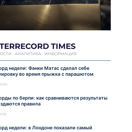
NTERRECORD TIMES
ОСТИ - АНАЛИТИКА - ИНФОРМАЦИЯ
орд недели: Фанки Матас сделал себе
уировку во время прыжка с парашютом
.2026
орды по берпи: как сравниваются результаты
оздаются правила
.2026
орд недели: в Лондоне показали самый