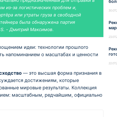
значально предназначенный для отправки в
бол
м из-за логистических проблем и,
30.07
тёра или утраты груза в свободной
нтейнера была обнаружена партия
Рек
мар
S. - Дмитрий Максимов.
23.07
площением идеи: технологии прошлого
Рек
гот
ить напоминанием о масштабах и ценности
22.07
сходство
— это высшая форма признания в
суждается достижениям, которые
рованные мировые результаты. Коллекция
нием: масштабным, редчайшим, официально