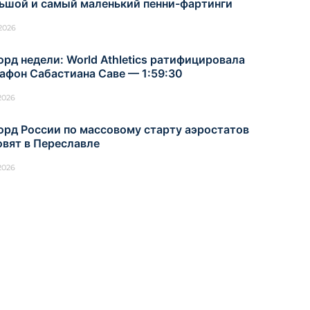
ьшой и самый маленький пенни-фартинги
.2026
орд недели: World Athletics ратифицировала
афон Сабастиана Саве — 1:59:30
.2026
орд России по массовому старту аэростатов
овят в Переславле
.2026