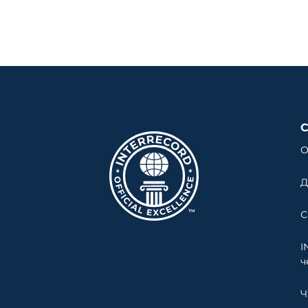
О
Д
С
I
ч
Ч