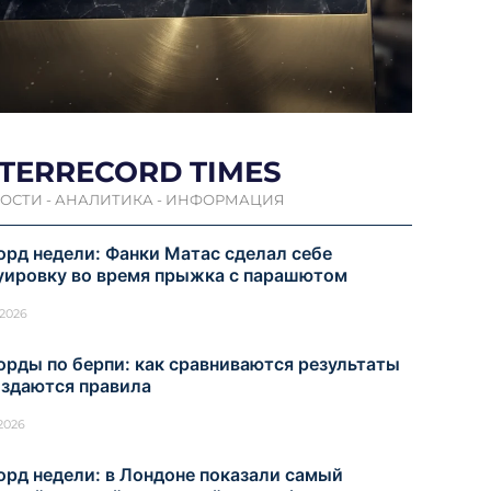
NTERRECORD TIMES
ОСТИ - АНАЛИТИКА - ИНФОРМАЦИЯ
орд недели: Фанки Матас сделал себе
уировку во время прыжка с парашютом
.2026
орды по берпи: как сравниваются результаты
оздаются правила
.2026
орд недели: в Лондоне показали самый