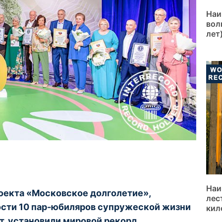
Наи
вол
лет
Наи
оекта «Московское долголетие»,
лес
ости 10 пар-юбиляров супружеской жизни
кил
т, установили мировой рекорд