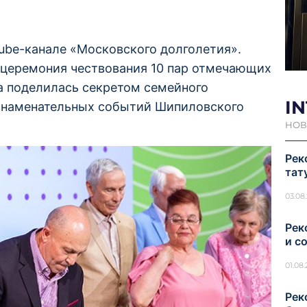
ube-канале «Московского долголетия».
церемония чествования 10 пар отмечающих
ра поделилась секретом семейного
I
 знаменательных событий Шипиловского
НОВ
Рек
тат
03.08
Рек
и с
01.08
Рек