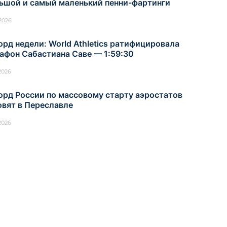
ьшой и самый маленький пенни-фартинги
.2026
орд недели: World Athletics ратифицировала
афон Сабастиана Саве — 1:59:30
.2026
орд России по массовому старту аэростатов
овят в Переславле
.2026