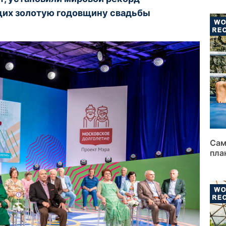
щих золотую годовщину свадьбы
Сам
пла