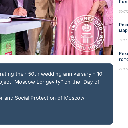
бол
30.07
Рек
мар
23.07
Рек
гот
22.07
rating their 50th wedding anniversary – 10,
roject “Moscow Longevity” on the “Day of
r and Social Protection of Moscow