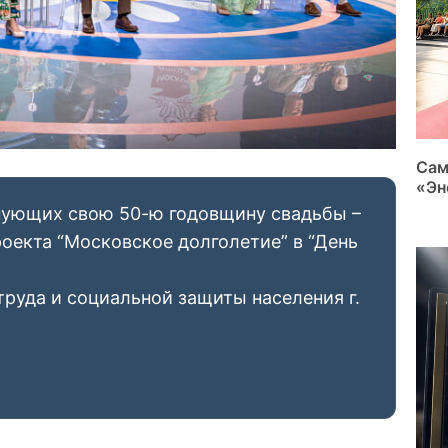
Сам
«Эн
нующих свою 50-ю годовщину свадьбы –
роекта “Московское долголетие” в “День
труда и социальной защиты населения г.