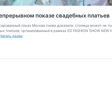
непрерывном показе свадебных платьев
рованный показ Москва снова доказала: столица может не толь
бных платьев, организованный в рамках ED FASHION SHOW NEW
Наибольшее
Читать далее
количество
участниц
в
непрерывном
показе
свадебных
платьев