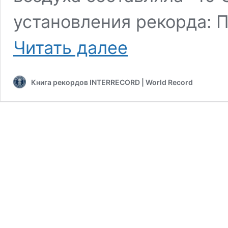
установления рекорда: 
Наибольшее
Читать далее
количество
жимов
гирь,
Книга рекордов INTERRECORD | World Record
из
приседа
с
полным
погружением
в
холодную
воду,
за
одну
минуту