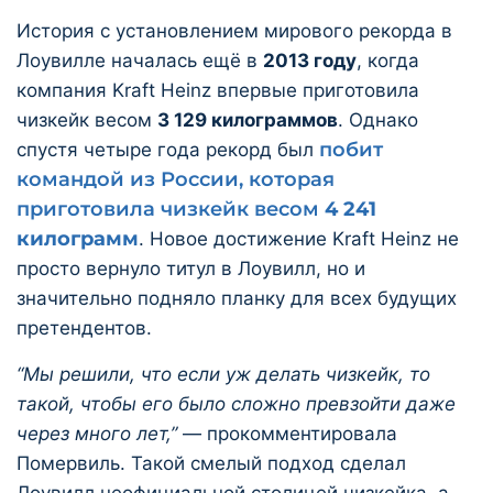
История с установлением мирового рекорда в
Лоувилле началась ещё в
2013 году
, когда
компания Kraft Heinz впервые приготовила
чизкейк весом
3 129 килограммов
. Однако
побит
спустя четыре года рекорд был
командой из России, которая
приготовила чизкейк весом
4 241
килограмм
. Новое достижение Kraft Heinz не
просто вернуло титул в Лоувилл, но и
значительно подняло планку для всех будущих
претендентов.
“Мы решили, что если уж делать чизкейк, то
такой, чтобы его было сложно превзойти даже
через много лет,”
— прокомментировала
Помервиль. Такой смелый подход сделал
Лоувилл неофициальной столицей чизкейка, а