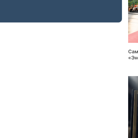
Сам
«Эн