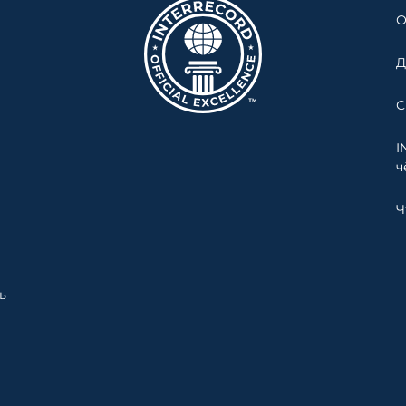
О
Д
С
I
ч
Ч
ь