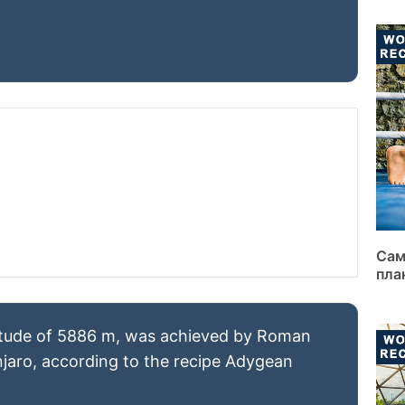
Сам
пла
titude of 5886 m, was achieved by Roman
njaro, according to the recipe Adygean