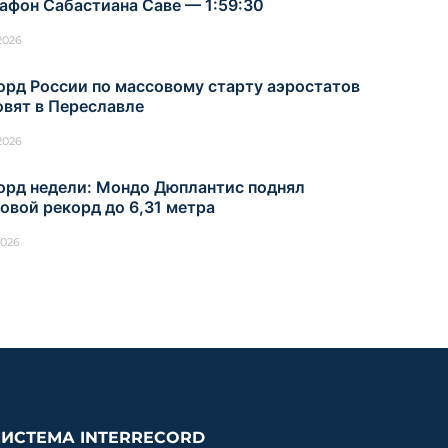
афон Сабастиана Саве — 1:59:30
.2026
орд России по массовому старту аэростатов
овят в Переславле
.2026
орд недели: Мондо Дюплантис поднял
овой рекорд до 6,31 метра
2026
СИСТЕМА INTERRECORD