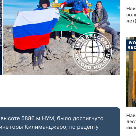
Наи
вол
лет
Наи
 высоте 5886 м НУМ, было достигнуто
лес
ине горы Килиманджаро, по рецепту
кил