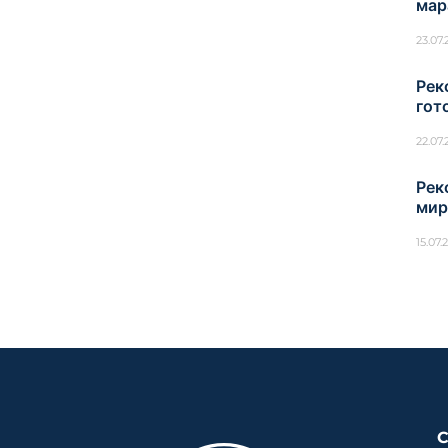
мар
23.07
Рек
гот
22.07
Рек
мир
15.07.