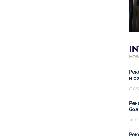
I
НОВ
Рек
и с
01.08
Рек
бол
30.07
Рек