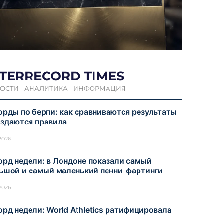
NTERRECORD TIMES
ОСТИ - АНАЛИТИКА - ИНФОРМАЦИЯ
орды по берпи: как сравниваются результаты
оздаются правила
.2026
орд недели: в Лондоне показали самый
ьшой и самый маленький пенни-фартинги
.2026
орд недели: World Athletics ратифицировала