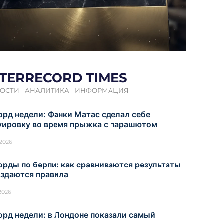
NTERRECORD TIMES
ОСТИ - АНАЛИТИКА - ИНФОРМАЦИЯ
орд недели: Фанки Матас сделал себе
уировку во время прыжка с парашютом
.2026
орды по берпи: как сравниваются результаты
оздаются правила
.2026
орд недели: в Лондоне показали самый