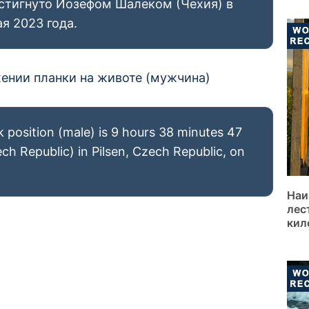
остигнуто Йозефом Шалеком (Чехия) в
я 2023 года.
 position (male) is 9 hours 38 minutes 47
ch Republic) in Pilsen, Czech Republic, on
Наи
лес
кил