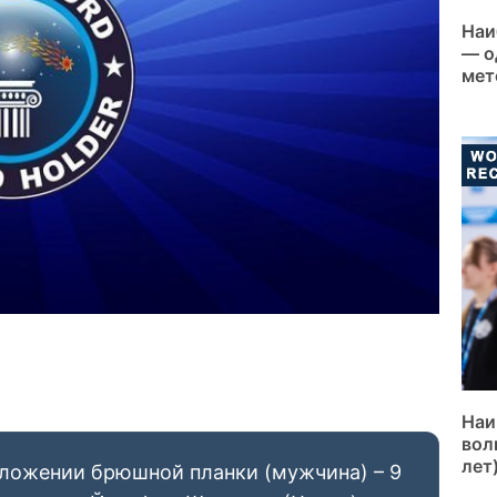
Наи
— о
мет
Наи
вол
лет
ложении брюшной планки (мужчина) – 9