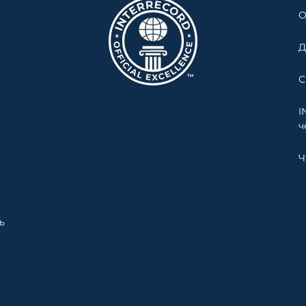
О
Д
С
I
ч
Ч
ь