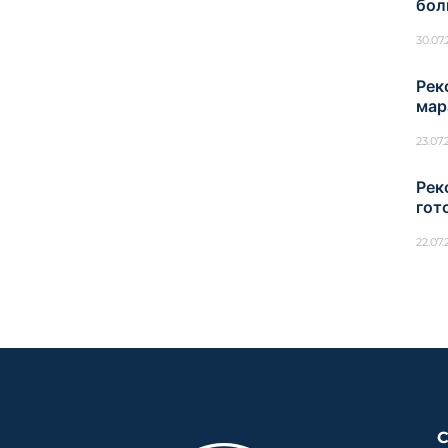
бол
30.07
Рек
мар
23.07
Рек
гот
22.07