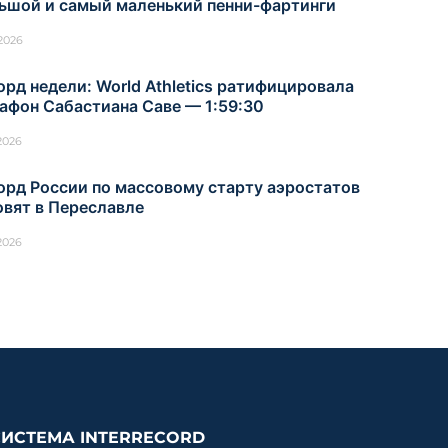
ьшой и самый маленький пенни-фартинги
.2026
орд недели: World Athletics ратифицировала
афон Сабастиана Саве — 1:59:30
.2026
орд России по массовому старту аэростатов
овят в Переславле
.2026
СИСТЕМА INTERRECORD