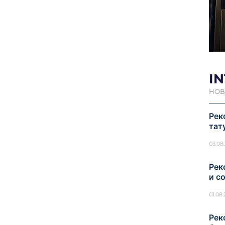
I
НОВ
Рек
тат
03.08
Рек
и с
01.08
Рек