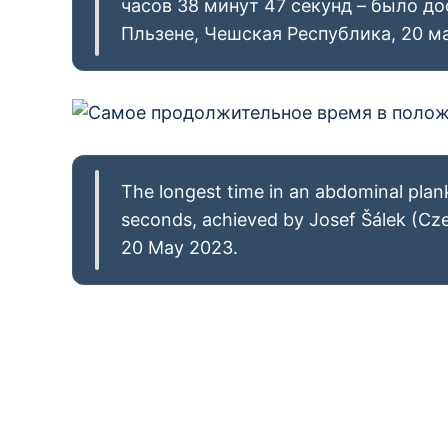
часов 38 минут 47 секунд – было д
Пльзене, Чешская Республика, 20 ма
The longest time in an abdominal plank
seconds, achieved by Josef Šálek (Cze
20 May 2023.