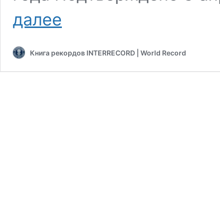
Самый
далее
массовый
прыжок
с
Книга рекордов INTERRECORD | World Record
парашютом,
людей
с
одинаковым
именем