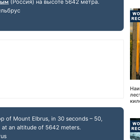
(Россия) на высоте 5642 метра.
вым
Эльбрус
Наи
лес
кил
p of Mount Elbrus, in 30 seconds – 50,
 at an altitude of 5642 meters.
rus