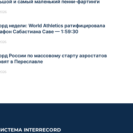
ьшой и самый маленький пенни-фартинги
.2026
орд недели: World Athletics ратифицировала
афон Сабастиана Саве — 1:59:30
.2026
орд России по массовому старту аэростатов
овят в Переславле
.2026
СИСТЕМА INTERRECORD