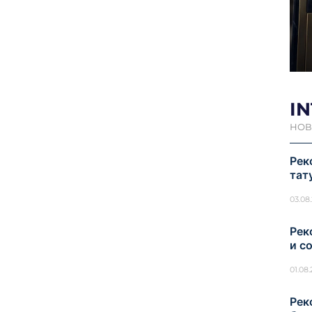
I
НОВ
Рек
тат
03.08
Рек
и с
01.08
Рек