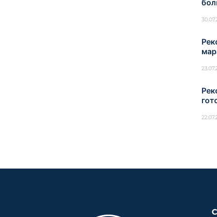
бол
30.07
Рек
мар
23.07
Рек
гот
22.07