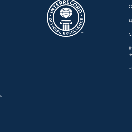
О
Д
С
I
ч
Ч
ь