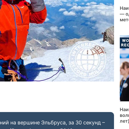
Наи
— о
мет
Наи
вол
лет
й на вершине Эльбруса, за 30 секунд –