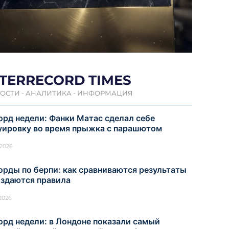
NTERRECORD TIMES
ОСТИ - АНАЛИТИКА - ИНФОРМАЦИЯ
орд недели: Фанки Матас сделал себе
уировку во время прыжка с парашютом
.2026
орды по берпи: как сравниваются результаты
оздаются правила
.2026
орд недели: в Лондоне показали самый