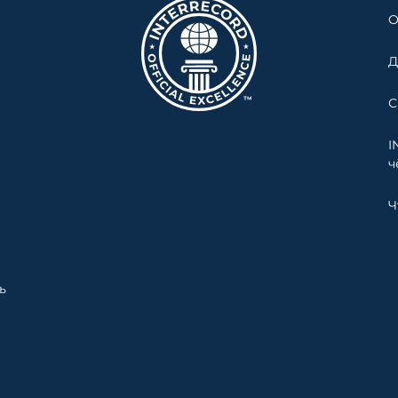
О
Д
С
I
ч
Ч
ь