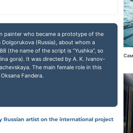
n painter who became a prototype of the
lia Dolgorukova (Russia), about whom a
88 (the name of the script is “Yushka”, so
Сам
lina gora). It was directed by A. K. Ivanov-
chevskaya. The main female role in this
s Oksana Fandera.
 Russian artist on the international project