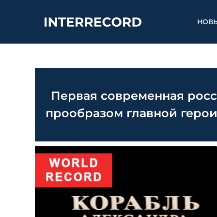
НОВ
Первая современная росс
прообразом главной геро