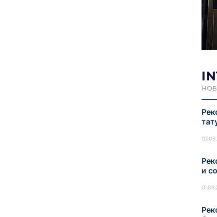
I
НОВ
Рек
тат
03.08
Рек
и с
01.08
Рек