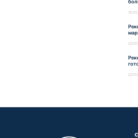
бол
30.07
Рек
мар
23.07
Рек
гот
22.07