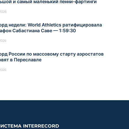
ьшой и самый маленький пенни-фартинги
.2026
орд недели: World Athletics ратифицировала
афон Сабастиана Саве — 1:59:30
.2026
орд России по массовому старту аэростатов
овят в Переславле
.2026
СИСТЕМА INTERRECORD