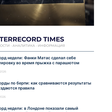
NTERRECORD TIMES
ОСТИ - АНАЛИТИКА - ИНФОРМАЦИЯ
орд недели: Фанки Матас сделал себе
уировку во время прыжка с парашютом
.2026
орды по берпи: как сравниваются результаты
оздаются правила
.2026
орд недели: в Лондоне показали самый