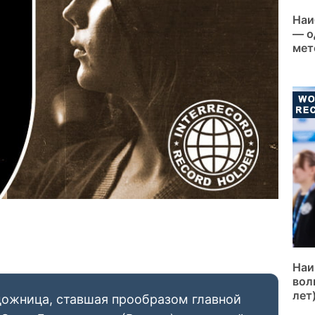
Наи
— о
мет
Наи
вол
лет
дожница, ставшая прообразом главной