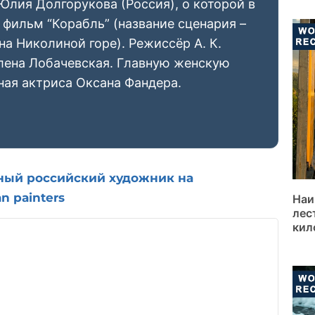
Юлия Долгорукова (Россия), о которой в
 фильм “Корабль” (название сценария –
а Николиной горе). Режиссёр А. К.
лена Лобачевская. Главную женскую
ная актриса Оксана Фандера.
ый российский художник на
n painters
Наи
лес
кил