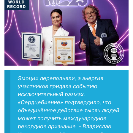
Эмоции переполняли, а энергия
участников придала событию
исключительный размах.
«Сердцебиение» подтвердило, что
объединённое действие тысяч людей
может получить международное
рекордное признание. - Владислав