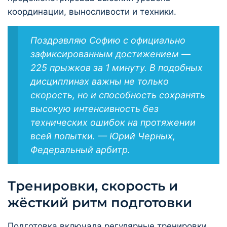
координации, выносливости и техники.
Поздравляю Софию с официально
зафиксированным достижением —
225 прыжков за 1 минуту. В подобных
дисциплинах важны не только
скорость, но и способность сохранять
высокую интенсивность без
технических ошибок на протяжении
всей попытки. — Юрий Черных,
Федеральный арбитр.
Тренировки, скорость и
жёсткий ритм подготовки
Подготовка включала регулярные тренировки,