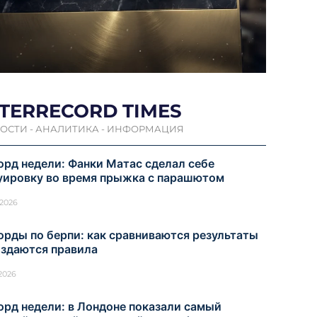
NTERRECORD TIMES
ОСТИ - АНАЛИТИКА - ИНФОРМАЦИЯ
орд недели: Фанки Матас сделал себе
уировку во время прыжка с парашютом
.2026
орды по берпи: как сравниваются результаты
оздаются правила
.2026
орд недели: в Лондоне показали самый