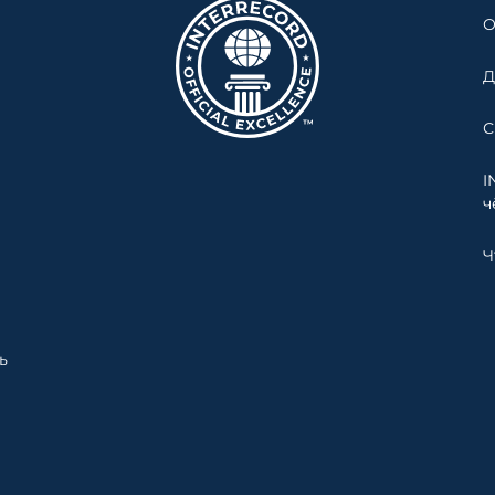
О
Д
С
I
ч
Ч
ь