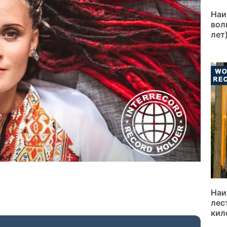
Наи
вол
лет
Наи
лес
кил