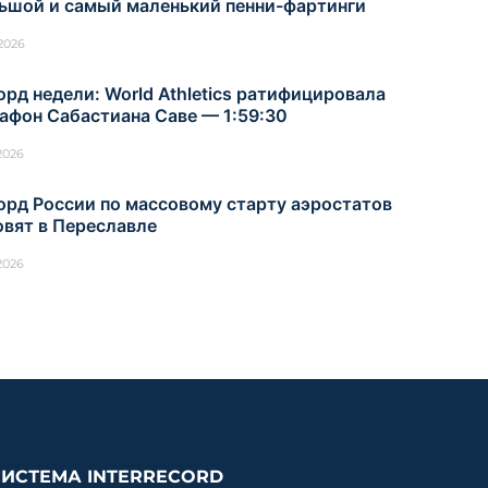
ьшой и самый маленький пенни-фартинги
.2026
орд недели: World Athletics ратифицировала
афон Сабастиана Саве — 1:59:30
.2026
орд России по массовому старту аэростатов
овят в Переславле
.2026
СИСТЕМА INTERRECORD