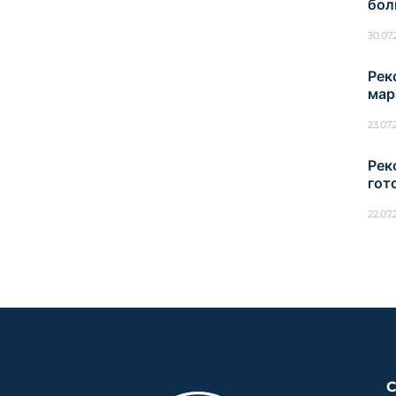
бол
30.07
Рек
мар
23.07
Рек
гот
22.07