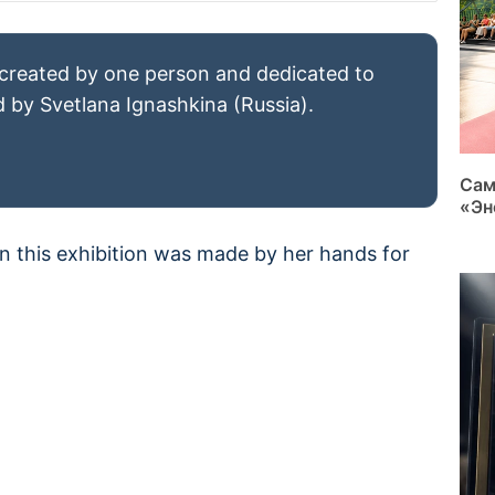
n created by one person and dedicated to
 by Svetlana Ignashkina (Russia).
Сам
«Эн
n this exhibition was made by her hands for