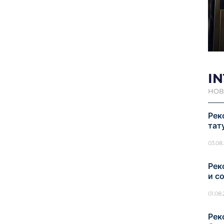
I
НОВ
Рек
тат
03.08
Рек
и с
01.08
Рек