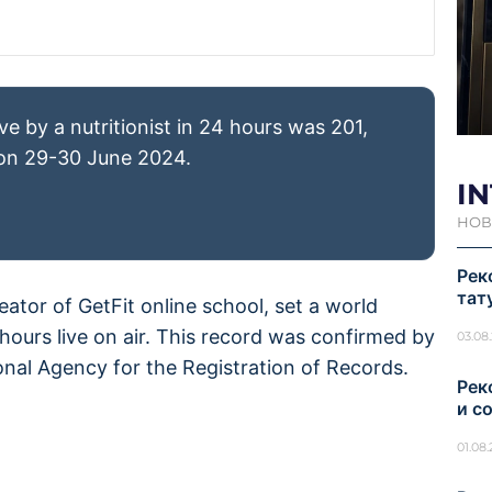
e by a nutritionist in 24 hours was 201,
 on 29-30 June 2024.
I
НОВ
Рек
тат
reator of GetFit online school, set a world
hours live on air. This record was confirmed by
03.08
nal Agency for the Registration of Records.
Рек
и с
01.08