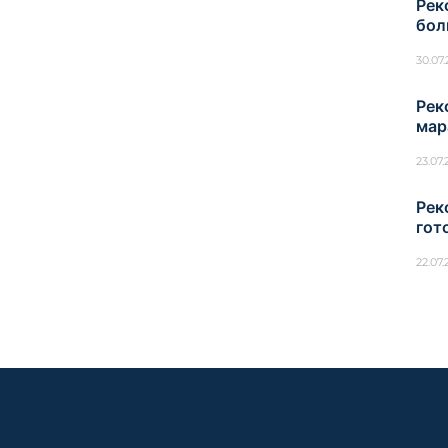
Рек
бол
30.07
Рек
мар
23.07
Рек
гот
22.07