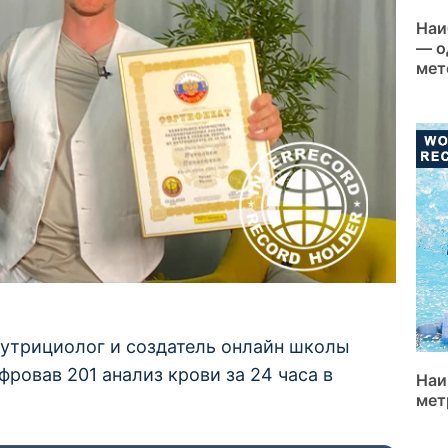
Наи
— о
мет
нутрициолог и создатель онлайн школы
фровав 201 анализ крови за 24 часа в
Наи
мет