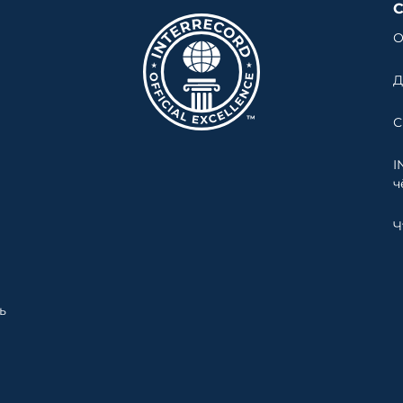
О
Д
С
I
ч
Ч
ь