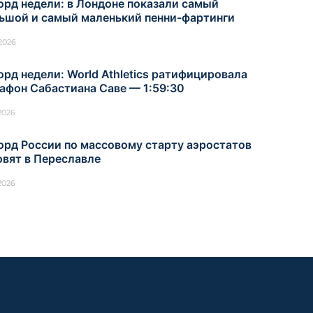
орд недели: в Лондоне показали самый
ьшой и самый маленький пенни-фартинги
.2026
орд недели: World Athletics ратифицировала
афон Сабастиана Саве — 1:59:30
.2026
орд России по массовому старту аэростатов
овят в Переславле
.2026