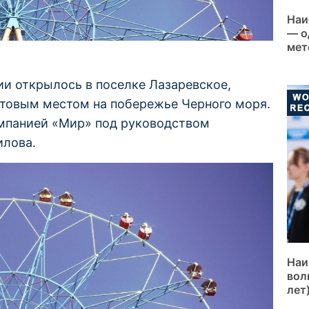
Наи
— о
мет
и открылось в поселке Лазаревское,
льтовым местом на побережье Черного моря.
мпанией «Мир» под руководством
илова.
Наи
вол
лет