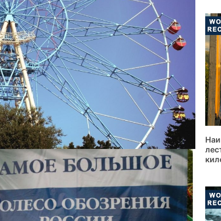
Наи
лес
кил