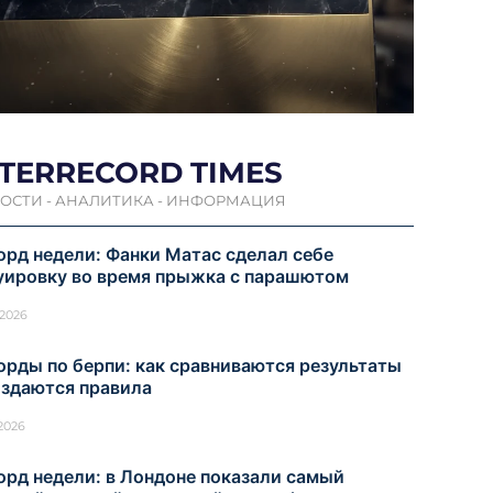
NTERRECORD TIMES
ОСТИ - АНАЛИТИКА - ИНФОРМАЦИЯ
орд недели: Фанки Матас сделал себе
уировку во время прыжка с парашютом
.2026
орды по берпи: как сравниваются результаты
оздаются правила
.2026
орд недели: в Лондоне показали самый