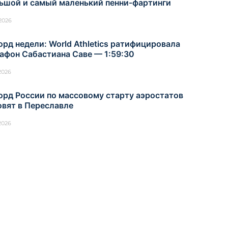
ьшой и самый маленький пенни-фартинги
.2026
орд недели: World Athletics ратифицировала
афон Сабастиана Саве — 1:59:30
.2026
орд России по массовому старту аэростатов
овят в Переславле
.2026