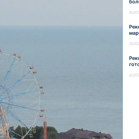
бол
30.07
Рек
мар
23.07
Рек
гот
22.07