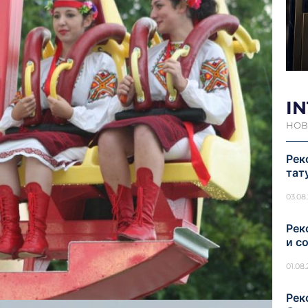
I
НОВ
Рек
тат
03.08
Рек
и с
01.08
Рек