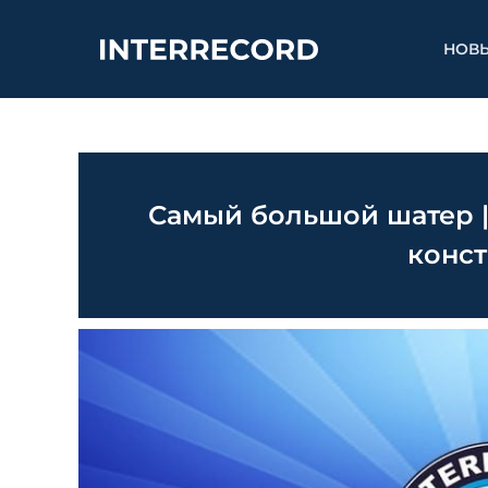
НОВ
Самый большой шатер |
конс