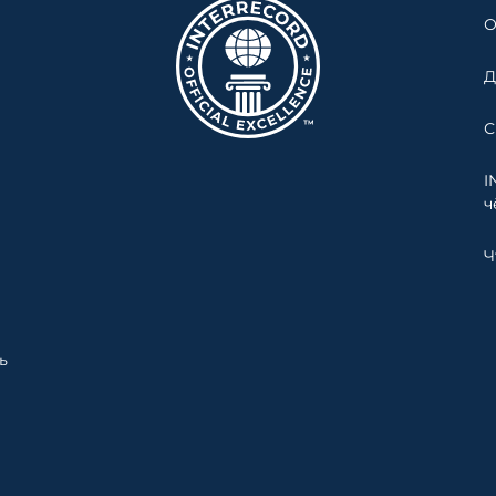
О
Д
С
I
ч
Ч
ь