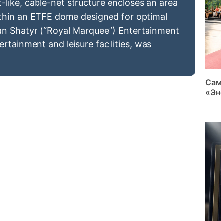
nt-like, cable-net structure encloses an area
ithin an ETFE dome designed for optimal
han Shatyr (“Royal Marquee”) Entertainment
ertainment and leisure facilities, was
Сам
«Эн