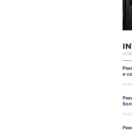
I
НОВ
Рек
и с
01.08
Рек
бол
30.07
Рек