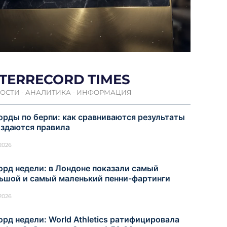
NTERRECORD TIMES
ОСТИ - АНАЛИТИКА - ИНФОРМАЦИЯ
орды по берпи: как сравниваются результаты
оздаются правила
.2026
орд недели: в Лондоне показали самый
ьшой и самый маленький пенни-фартинги
.2026
орд недели: World Athletics ратифицировала