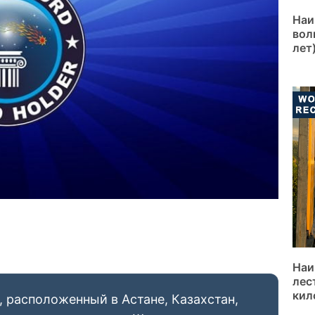
Наи
вол
лет
Наи
лес
кил
, расположенный в Астане, Казахстан,