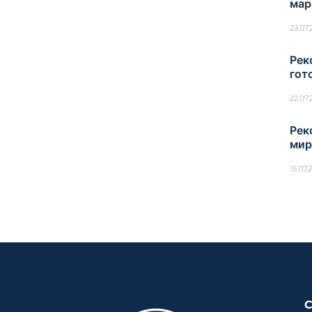
мар
23.07
Рек
гот
22.07
Рек
мир
15.07.