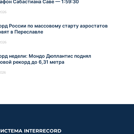
афон Сабастиана Саве — 1:59:30
.2026
орд России по массовому старту аэростатов
овят в Переславле
.2026
орд недели: Мондо Дюплантис поднял
овой рекорд до 6,31 метра
2026
СИСТЕМА INTERRECORD