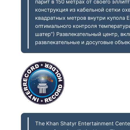
парит в 150 метрах от своего эллип
конструкция из кабельной сетки ох
квадратных метров внутри купола E
оптимального контроля температур
шатер”) Развлекательный центр, в
развлекательные и досуговые объек
The Khan Shatyr Entertainment Center