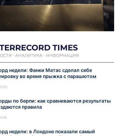
NTERRECORD TIMES
ОСТИ - АНАЛИТИКА - ИНФОРМАЦИЯ
орд недели: Фанки Матас сделал себе
уировку во время прыжка с парашютом
.2026
орды по берпи: как сравниваются результаты
оздаются правила
.2026
орд недели: в Лондоне показали самый