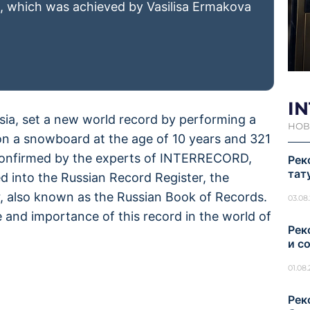
 which was achieved by Vasilisa Ermakova
I
sia, set a new world record by performing a
НОВ
 on a snowboard at the age of 10 years and 321
 confirmed by the experts of INTERRECORD,
Рек
тат
d into the Russian Record Register, the
ar, also known as the Russian Book of Records.
03.08
 and importance of this record in the world of
Рек
и с
01.08
Рек