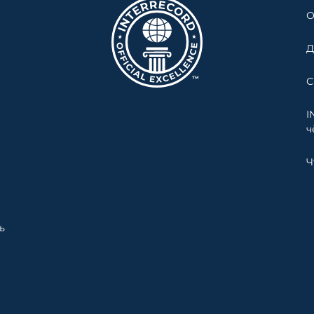
О
Д
С
I
ч
Ч
ь