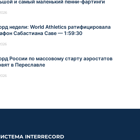
ьшой и самый маленький пенни-фартинги
.2026
орд недели: World Athletics ратифицировала
афон Сабастиана Саве — 1:59:30
.2026
орд России по массовому старту аэростатов
овят в Переславле
.2026
СИСТЕМА INTERRECORD