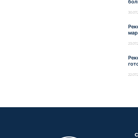
бол
30.07
Рек
мар
23.07
Рек
гот
22.07