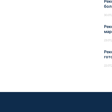
Рек
бол
30.07
Рек
мар
23.07
Рек
гот
22.07