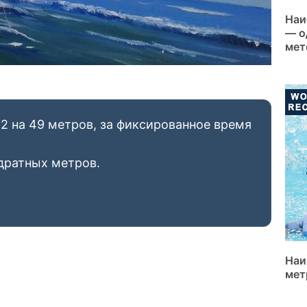
Наи
— о
мет
2 на 49 метров, за фиксированное время
дратных метров.
Наи
мет