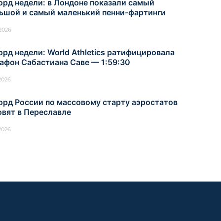
орд недели: в Лондоне показали самый
ьшой и самый маленький пенни-фартинги
.2026
орд недели: World Athletics ратифицировала
афон Сабастиана Саве — 1:59:30
.2026
орд России по массовому старту аэростатов
овят в Переславле
.2026