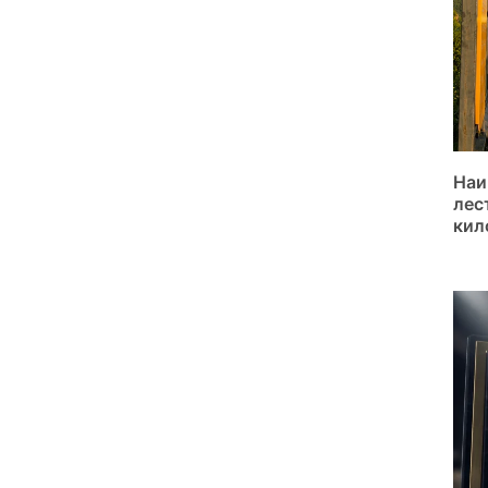
Наи
лес
кил