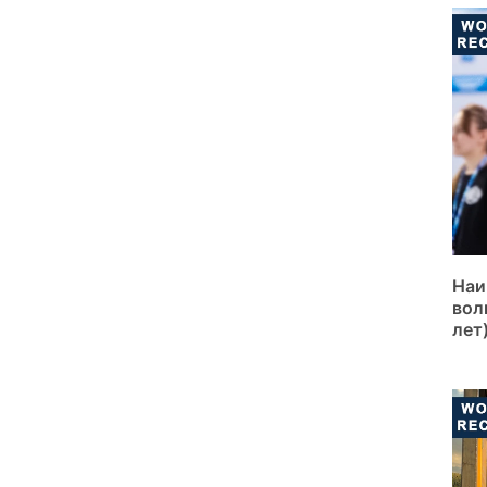
Наи
вол
лет