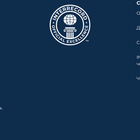
О
Д
С
I
ч
Ч
ь