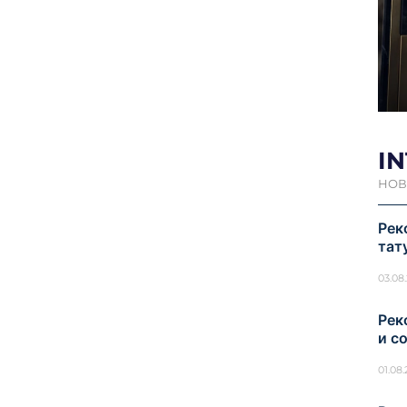
I
НОВ
Рек
тат
03.08
Рек
и с
01.08